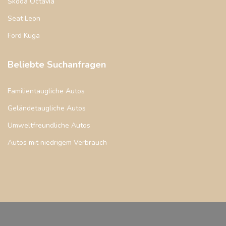
Skoda Octavia
Seat Leon
Ford Kuga
Beliebte Suchanfragen
Familientaugliche Autos
Geländetaugliche Autos
Umweltfreundliche Autos
Autos mit niedrigem Verbrauch