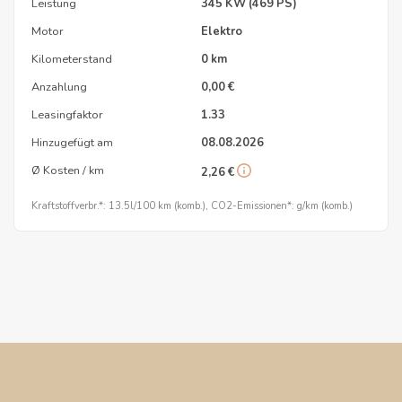
Leistung
345 KW (469 PS)
Motor
Elektro
Kilometerstand
0 km
Anzahlung
0,00 €
Leasingfaktor
1.33
Hinzugefügt am
08.08.2026
Ø Kosten / km
2,26 €
Kraftstoffverbr.*: 13.5l/100 km (komb.), CO2-Emissionen*: g/km (komb.)